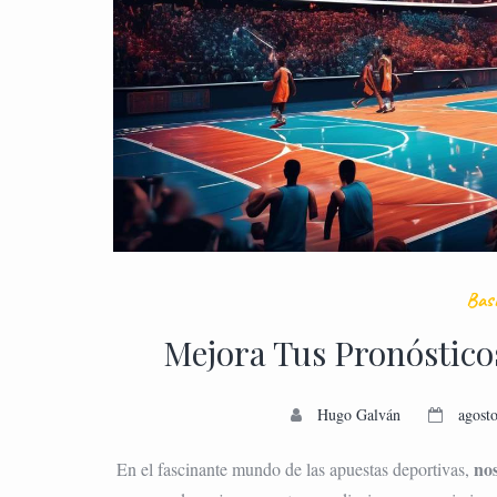
Bask
Mejora Tus Pronóstico
Hugo Galván
agost
nos
En el fascinante mundo de las apuestas deportivas,