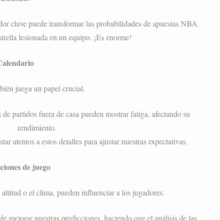
ador clave puede transformar las probabilidades de apuestas NBA.
trella lesionada en un equipo. ¡Es enorme!
Calendario
bién juega un papel crucial.
 de partidos fuera de casa pueden mostrar fatiga, afectando su
rendimiento.
ar atentos a estos detalles para ajustar nuestras expectativas.
ciones de juego
ltitud o el clima, pueden influenciar a los jugadores.
de mejorar nuestras predicciones, haciendo que el análisis de las