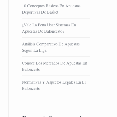
10 Conceptos Básicos En Apuestas
Deportivas De Basket
¿Vale La Pena Usar Sistemas En
Apuestas De Baloncesto?
Análisis Comparativo De Apuestas
Según La Liga
Conoce Los Mercados De Apuestas En
Baloncesto
Normativas Y Aspectos Legales En El
Baloncesto