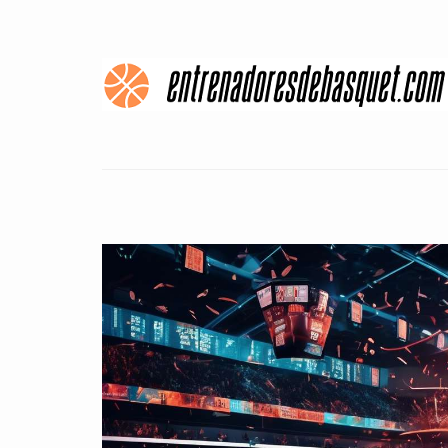
Skip
to
content