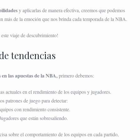
bilidades
y aplicarlas de manera efectiva, creemos que podemos
 aún más de la emoción que nos brinda cada temporada de la NBA.
ste viaje de descubrimiento!
 de tendencias
 en las apuestas de la NBA,
primero debemos:
cias actuales en el rendimiento de los equipos y jugadores.
os patrones de juego para detectar:
quipos con rendimiento consistente.
Jugadores que están sobresaliendo.
ecisa sobre el comportamiento de los equipos en cada partido,